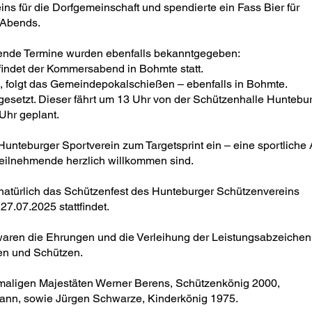
ns für die Dorfgemeinschaft und spendierte ein Fass Bier für
 Abends.
hende Termine wurden ebenfalls bekanntgegeben:
, findet der Kommersabend in Bohmte statt.
i, folgt das Gemeindepokalschießen – ebenfalls in Bohmte.
gesetzt. Dieser fährt um 13 Uhr von der Schützenhalle Huntebur
 Uhr geplant.
Hunteburger Sportverein zum Targetsprint ein – eine sportliche 
eilnehmende herzlich willkommen sind.
 natürlich das Schützenfest des Hunteburger Schützenvereins
27.07.2025 stattfindet.
 waren die Ehrungen und die Verleihung der Leistungsabzeiche
nen und Schützen.
maligen Majestäten Werner Berens, Schützenkönig 2000,
mann, sowie Jürgen Schwarze, Kinderkönig 1975.