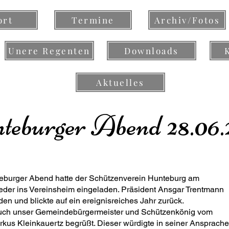
ort
Termine
Archiv/Fotos
Unere Regenten
Downloads
Aktuelles
teburger Abend 28.06.
teburger Abend hatte der Schützenverein Hunteburg am
ieder ins Vereinsheim eingeladen. Präsident Ansgar Trentmann
n und blickte auf ein ereignisreiches Jahr zurück.
auch unser Gemeindebürgermeister und Schützenkönig vom
rkus Kleinkauertz begrüßt. Dieser würdigte in seiner Ansprach