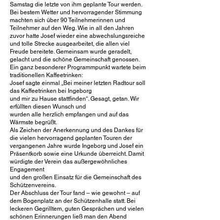
Samstag die letzte von ihm geplante Tour werden.
Bei bestem Wetter und hervorragender Stimmung
machten sich über 90 Teilnehmerinnen und
Teilnehmer auf den Weg. Wie in all den Jahren
zuvor hatte Josef wieder eine abwechslungsreiche
und tolle Strecke ausgearbeitet, die allen viel
Freude bereitete. Gemeinsam wurde geradelt,
gelacht und die schöne Gemeinschaft genossen.
Ein ganz besonderer Programmpunkt wartete beim
traditionellen Kaffeetrinken:
Josef sagte einmal „Bei meiner letzten Radtour soll
das Kaffeetrinken bei Ingeborg
und mir zu Hause stattfinden“. Gesagt, getan. Wir
erfüllten diesen Wunsch und
wurden alle herzlich empfangen und auf das
Wärmste begrüßt.
Als Zeichen der Anerkennung und des Dankes für
die vielen hervorragend geplanten Touren der
vergangenen Jahre wurde Ingeborg und Josef ein
Präsentkorb sowie eine Urkunde überreicht. Damit
würdigte der Verein das außergewöhnliches
Engagement
und den großen Einsatz für die Gemeinschaft des
Schützenvereins.
Der Abschluss der Tour fand – wie gewohnt – auf
dem Bogenplatz an der Schützenhalle statt. Bei
leckeren Gegrilltem, guten Gesprächen und vielen
schönen Erinnerungen ließ man den Abend